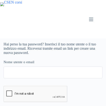
home
Chi
siamo
I
nostri
corsi
Hai perso la tua password? Inserisci il tuo nome utente o il tuo
indirizzo email. Riceverai tramite email un link per creare una
IL
nuova password.
DIPLOMA
CSEN
Nome utente o email
Contatti
Registrazione
studente
Il mio
account
Area
Riservata