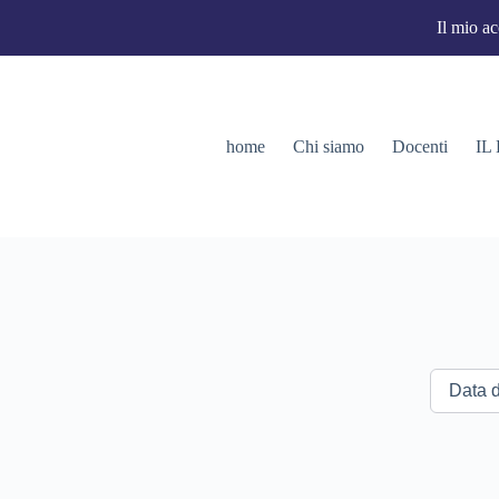
Il mio a
home
Chi siamo
Docenti
IL