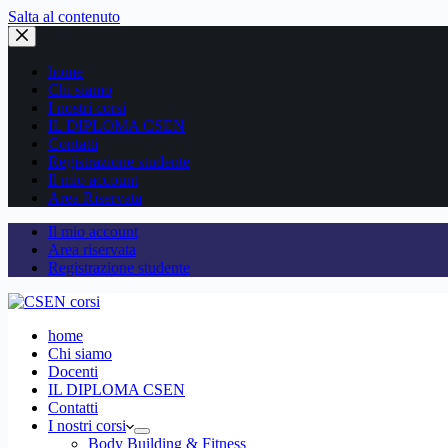
Salta al contenuto
home
Chi siamo
I nostri corsi
IL DIPLOMA CSEN
Contatti
Registrazione studente
Il mio account
Area Riservata
Il mio account
Area riservata
Registrazione studente
home
Chi siamo
Docenti
IL DIPLOMA CSEN
Contatti
I nostri corsi
Body Building & Fitness