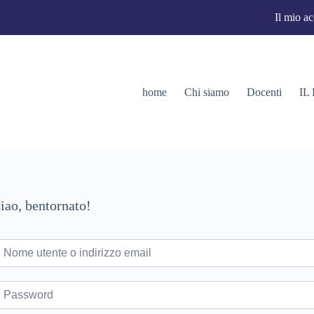
Il mio a
home
Chi siamo
Docenti
IL
iao, bentornato!