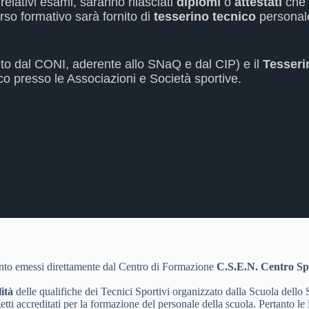
relativi esami, saranno rilasciati
diplomi
o
attestati
che 
orso formativo sarà fornito di
tesserino tecnico
personale 
uto dal CONI, aderente allo SNaQ e dal CIP) e il
Tesseri
co presso le Associazioni e Società sportive.
quanto emessi direttamente dal Centro di Formazione
C.S.E.N. Centro Sp
ità
delle qualifiche dei Tecnici Sportivi organizzato dalla Scuola dello 
getti accreditati per la formazione del personale della scuola. Pertanto l