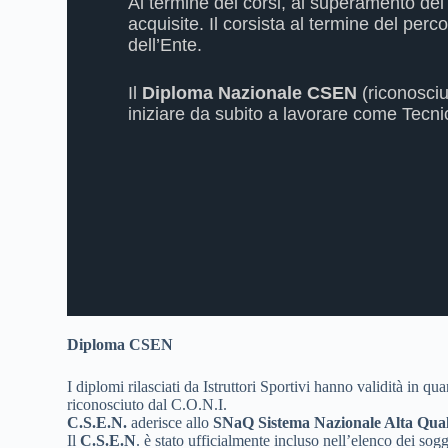
Al termine dei corsi, al superamento dei 
acquisite. Il corsista al termine del perc
dell’Ente.
Il
Diploma Nazionale CSEN
(riconosci
iniziare da subito a lavorare come Tecni
Diploma CSEN
I diplomi rilasciati da Istruttori Sportivi hanno validità in 
riconosciuto dal C.O.N.I.
C.S.E.N.
aderisce allo
SNaQ Sistema Nazionale Alta Qual
Il
C.S.E.N
. è stato ufficialmente incluso nell’elenco dei sog