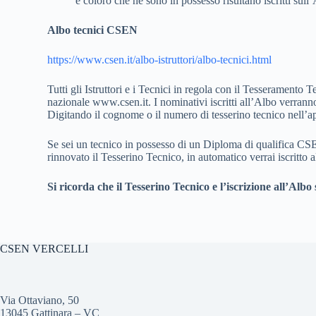
e coloro che ne sono in possesso risultano iscritti su
Albo tecnici CSEN
https://www.csen.it/albo-istruttori/albo-tecnici.html
Tutti gli Istruttori e i Tecnici in regola con il Tesserament
nazionale www.csen.it. I nominativi iscritti all’Albo verrann
Digitando il cognome o il numero di tesserino tecnico nell’app
Se sei un tecnico in possesso di un Diploma di qualifica CSE
rinnovato il Tesserino Tecnico, in automatico verrai iscritto a
Si ricorda che il Tesserino Tecnico e l’iscrizione all’Alb
CSEN VERCELLI
Via Ottaviano, 50
13045 Gattinara – VC