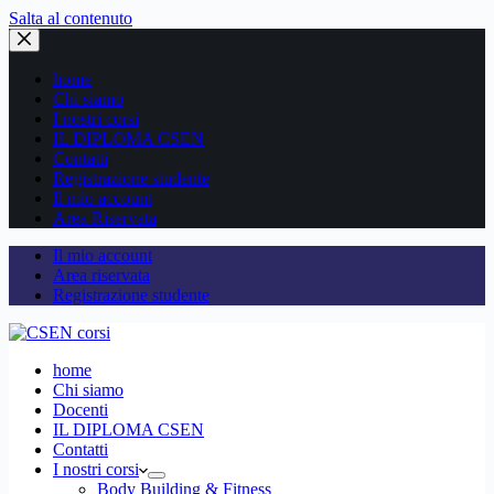
Salta al contenuto
home
Chi siamo
I nostri corsi
IL DIPLOMA CSEN
Contatti
Registrazione studente
Il mio account
Area Riservata
Il mio account
Area riservata
Registrazione studente
home
Chi siamo
Docenti
IL DIPLOMA CSEN
Contatti
I nostri corsi
Body Building & Fitness