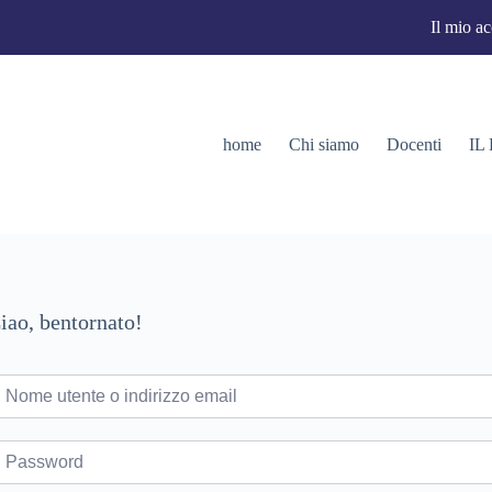
Il mio a
home
Chi siamo
Docenti
IL
iao, bentornato!