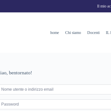
Il mio a
home
Chi siamo
Docenti
IL
iao, bentornato!