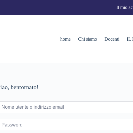
Il mio a
home
Chi siamo
Docenti
IL
iao, bentornato!