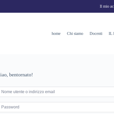
Il mio a
home
Chi siamo
Docenti
IL
iao, bentornato!