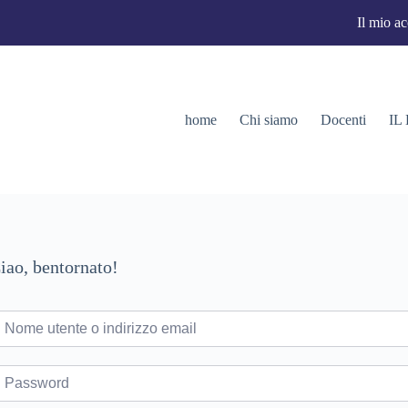
Il mio a
home
Chi siamo
Docenti
IL
iao, bentornato!