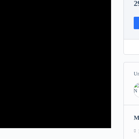
2
Un
M