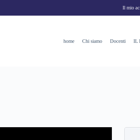
Il mio a
home
Chi siamo
Docenti
IL