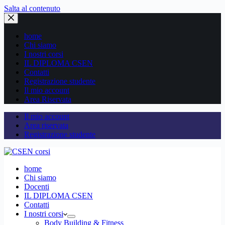
Salta al contenuto
home
Chi siamo
I nostri corsi
IL DIPLOMA CSEN
Contatti
Registrazione studente
Il mio account
Area Riservata
Il mio account
Area riservata
Registrazione studente
home
Chi siamo
Docenti
IL DIPLOMA CSEN
Contatti
I nostri corsi
Body Building & Fitness