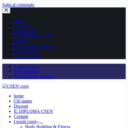
Salta al contenuto
home
Chi siamo
I nostri corsi
IL DIPLOMA CSEN
Contatti
Registrazione studente
Il mio account
Area Riservata
Il mio account
Area riservata
Registrazione studente
home
Chi siamo
Docenti
IL DIPLOMA CSEN
Contatti
I nostri corsi
Body Building & Fitness