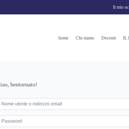
Il mio a
home
Chi siamo
Docenti
IL
iao, bentornato!