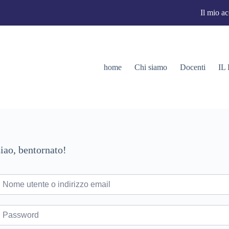
Il mio a
home
Chi siamo
Docenti
IL
iao, bentornato!