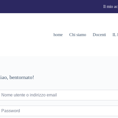
Il mio a
home
Chi siamo
Docenti
IL
iao, bentornato!