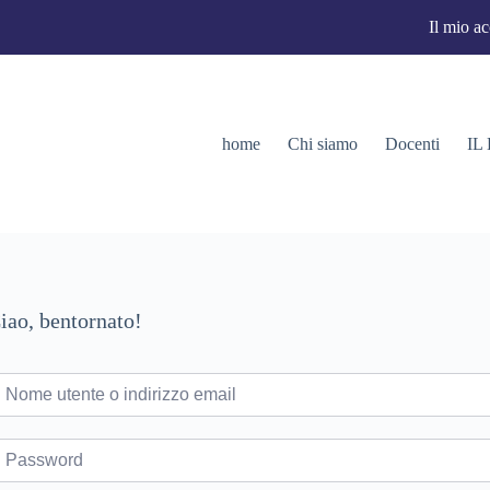
Il mio a
home
Chi siamo
Docenti
IL
iao, bentornato!