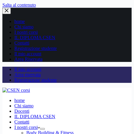
Salta al contenuto
home
Chi siamo
I nostri corsi
IL DIPLOMA CSEN
Contatti
Registrazione studente
Il mio account
Area Riservata
Il mio account
Area riservata
Registrazione studente
home
Chi siamo
Docenti
IL DIPLOMA CSEN
Contatti
I nostri corsi
Body Building & Fitness