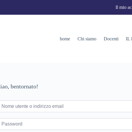
Il mio a
home
Chi siamo
Docenti
IL
iao, bentornato!