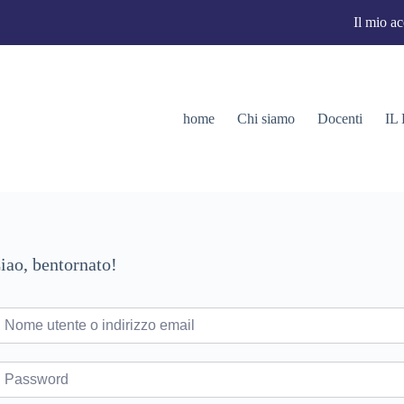
Il mio a
home
Chi siamo
Docenti
IL
iao, bentornato!