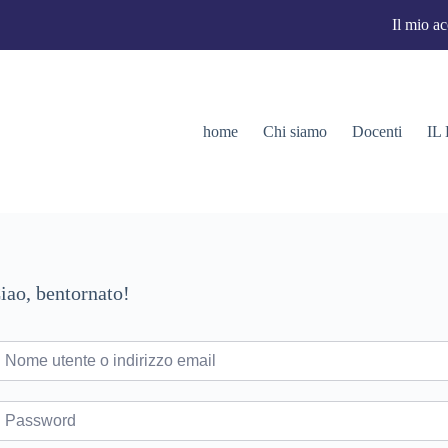
Il mio a
home
Chi siamo
Docenti
IL
iao, bentornato!