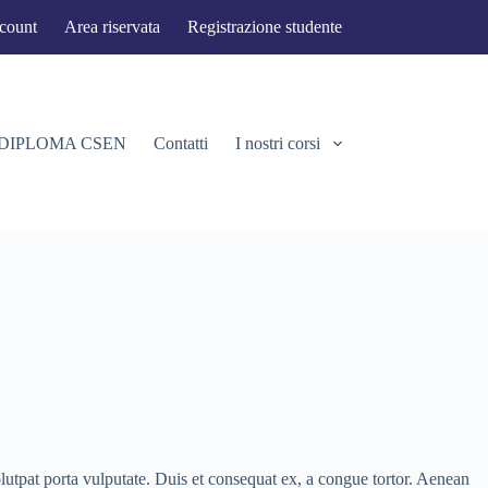
ccount
Area riservata
Registrazione studente
 DIPLOMA CSEN
Contatti
I nostri corsi
olutpat porta vulputate. Duis et consequat ex, a congue tortor. Aenean