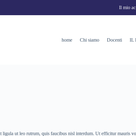
Il mio a
home
Chi siamo
Docenti
IL
 ligula ut leo rutrum, quis faucibus nisl interdum. Ut efficitur mauris v