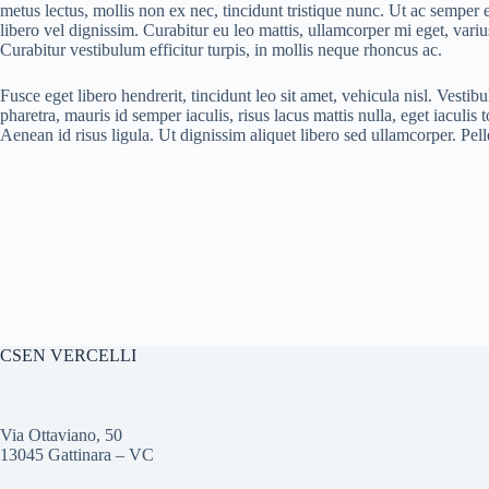
metus lectus, mollis non ex nec, tincidunt tristique nunc. Ut ac semper 
libero vel dignissim. Curabitur eu leo mattis, ullamcorper mi eget, var
Curabitur vestibulum efficitur turpis, in mollis neque rhoncus ac.
Fusce eget libero hendrerit, tincidunt leo sit amet, vehicula nisl. Vesti
pharetra, mauris id semper iaculis, risus lacus mattis nulla, eget iaculis t
Aenean id risus ligula. Ut dignissim aliquet libero sed ullamcorper. Pell
CSEN VERCELLI
Via Ottaviano, 50
13045 Gattinara – VC