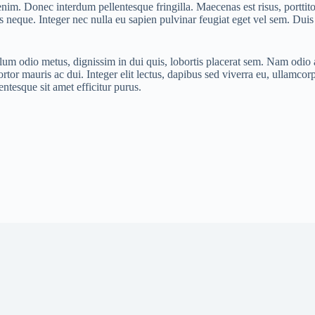
enim. Donec interdum pellentesque fringilla. Maecenas est risus, porttito
ius neque. Integer nec nulla eu sapien pulvinar feugiat eget vel sem. Du
bulum odio metus, dignissim in dui quis, lobortis placerat sem. Nam odio 
ortor mauris ac dui. Integer elit lectus, dapibus sed viverra eu, ullamcorper
entesque sit amet efficitur purus.