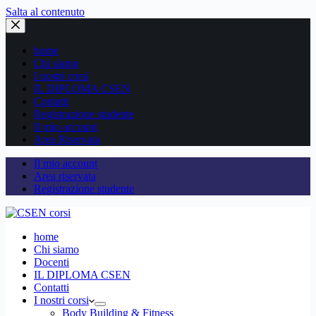
Salta al contenuto
home
Chi siamo
I nostri corsi
IL DIPLOMA CSEN
Contatti
Registrazione studente
Il mio account
Area Riservata
Il mio account
Area riservata
Registrazione studente
home
Chi siamo
Docenti
IL DIPLOMA CSEN
Contatti
I nostri corsi
Body Building & Fitness