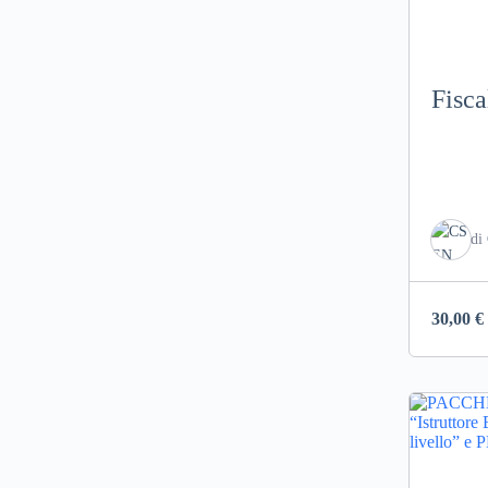
Fisca
di
30,00
€