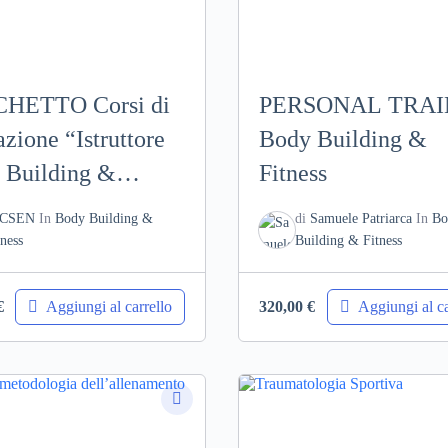
HETTO Corsi di
PERSONAL TRA
zione “Istruttore
Body Building &
 Building &
Fitness
ss 2° livello” e
CSEN
In
Body Building &
di
Samuele Patriarca
In
Bo
SONAL TRAINER
tness
Building & Fitness
Aggiungi al carrello
Aggiungi al ca
€
320,00
€