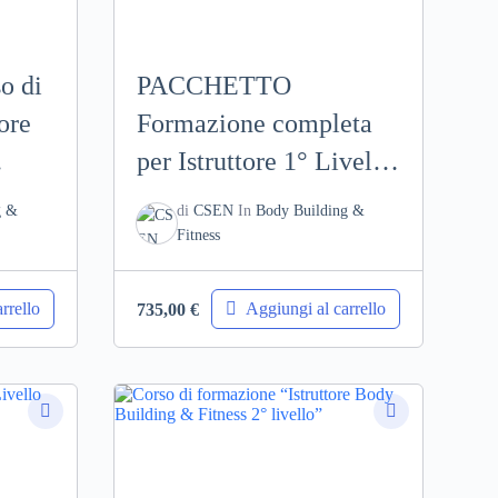
o di
PACCHETTO
ore
Formazione completa
per Istruttore 1° Livello
e
a Personal Trainer –
g &
di
CSEN
In
Body Building &
e
Body Building &
Fitness
Fitness
 2°
rrello
Aggiungi al carrello
735,00
€