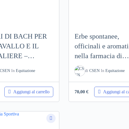
I DI BACH PER
Erbe spontanee,
AVALLO E IL
officinali e aromat
ALIERE –
nella farmacia di
iale didattico PDF
scuderia – Materia
CSEN
In
Equitazione
di
CSEN
In
Equitazione
didattico PDF
Aggiungi al carrello
Aggiungi al ca
70,00
€