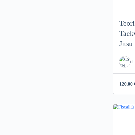
Teori
Taek
Jitsu
di
120,00