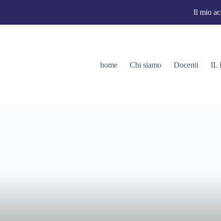
Il mio a
home
Chi siamo
Docenti
IL