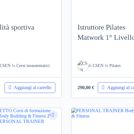
lità sportiva
Istruttore Pilates
Matwork 1° Livell
CSEN
In
Corsi monotematici
di
CSEN
In
Pilates
Aggiungi al carrello
Aggiungi al ca
290,00
€