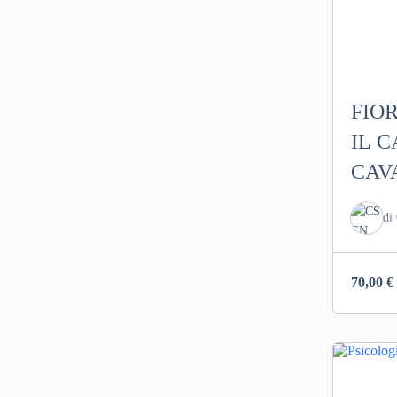
FIOR
IL C
CAV
Mater
di
70,00
€