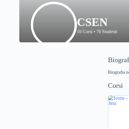
CSEN
16
Corsi
•
70
Studenti
Biograf
Biografia 
Corsi