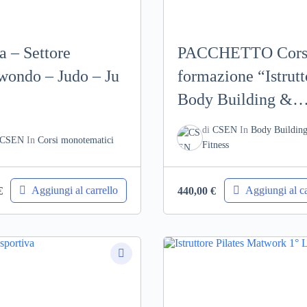
a – Settore
PACCHETTO Cors
wondo – Judo – Ju
formazione “Istrutt
Body Building &
Fitness 1° livello” 
di
CSEN
In
Body Buildin
CSEN
In
Corsi monotematici
Corso di formazion
Fitness
“Istruttore Body
Building & Fitness
Aggiungi al carrello
Aggiungi al ca
€
440,00
€
livello”