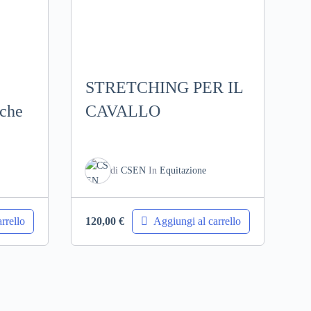
STRETCHING PER IL
iche
CAVALLO
le
di
CSEN
In
Equitazione
rrello
Aggiungi al carrello
120,00
€