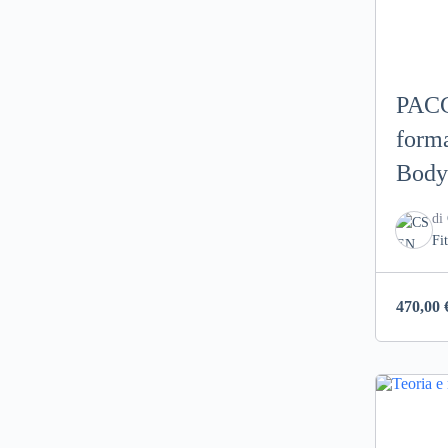
PACC
forma
Body
Fitne
di
PER
Fi
470,00