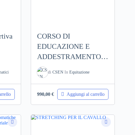
rtiva
CORSO DI
EDUCAZIONE E
ADDESTRAMENTO
DEL PULEDRO “THE
atici
di
CSEN
In
Equitazione
HONEY METHOD”
rrello
Aggiungi al carrello
990,00
€